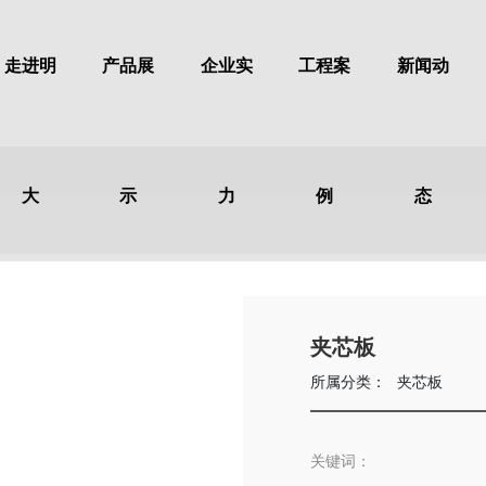
走进明
产品展
企业实
工程案
新闻动
大
示
力
例
态
夹芯板
所属分类：
夹芯板
关键词：